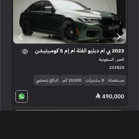
2023 بي ام دبليو الفئة ام إم 5 كومبيتيشن
الخبر ، السعودية
233824
مستعملة
8 سلندرات
18,000 كم
البائع شخصي
490,000
إعلان مميز