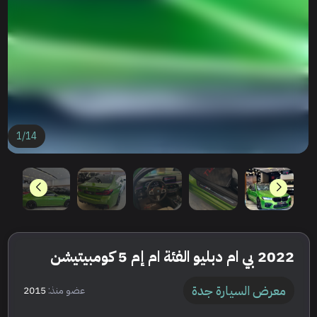
1
/
14
2022 بي ام دبليو الفئة ام إم 5 كومبيتيشن
معرض السيارة جدة
عضو منذ:
2015