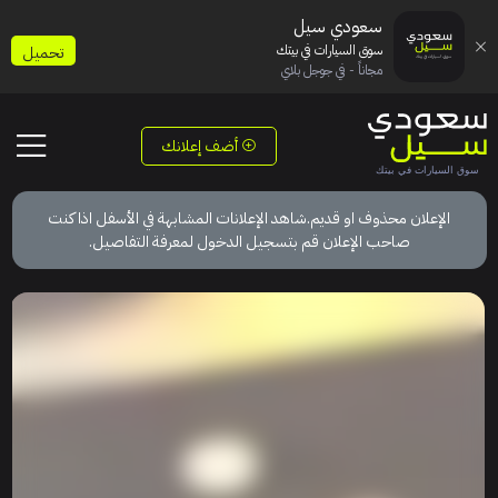
سعودي سيل
سوق السيارات في بيتك
تحميل
مجاناً - في جوجل بلاي
أضف إعلانك
الإعلان محذوف او قديم.شاهد الإعلانات المشابهة في الأسفل اذا كنت
صاحب الإعلان قم بتسجيل الدخول لمعرفة التفاصيل.