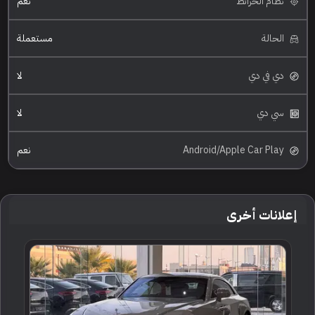
نظام الخرائط
نعم
الحالة
مستعملة
دي في دي
لا
سي دي
لا
Android/Apple Car Play
نعم
إعلانات أخرى