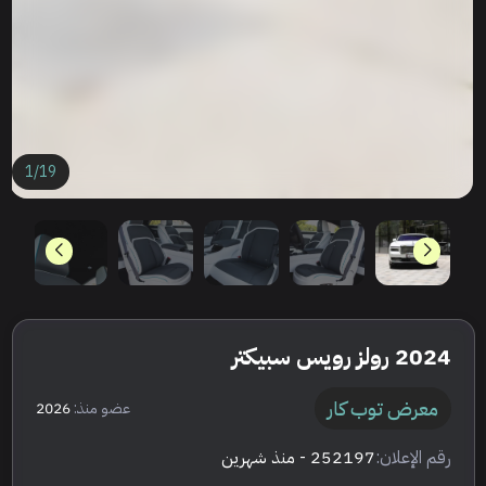
1
/
19
2024 رولز رويس سبيكتر
معرض توب كار
عضو منذ:
2026
رقم الإعلان:
252197
- منذ شهرين