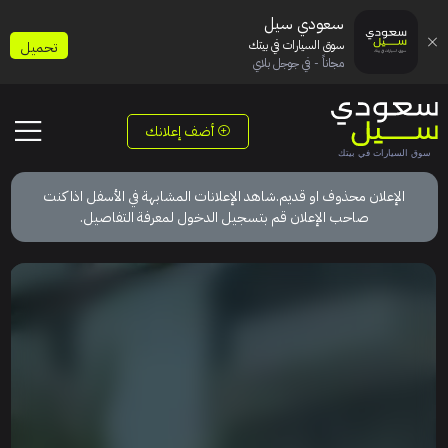
سعودي سيل
سوق السيارات في بيتك
تحميل
مجاناً - في جوجل بلاي
أضف إعلانك
الإعلان محذوف او قديم.شاهد الإعلانات المشابهة في الأسفل اذا كنت
صاحب الإعلان قم بتسجيل الدخول لمعرفة التفاصيل.