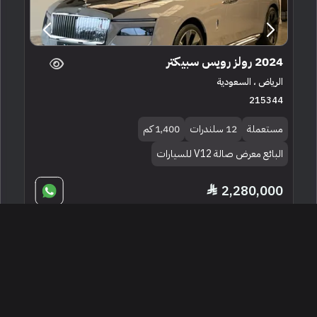
2024 رولز رويس سبيكتر
الرياض ، السعودية
215344
مستعملة
12 سلندرات
1,400 كم
البائع معرض صالة V12 للسيارات
2,280,000