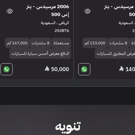
2015 مرسيدس - بنز
2006 مرسيدس - بنز
إس 500
 السعودية
الرياض ، السعودية
250876
2
ة
8 سلندرات
133,000 كم
مستعملة
8 سلندرات
167,000 كم
معرض المطيري للسيارات
البائع معرض أحسن سيارة للسيارات
50,000
140
تنويه