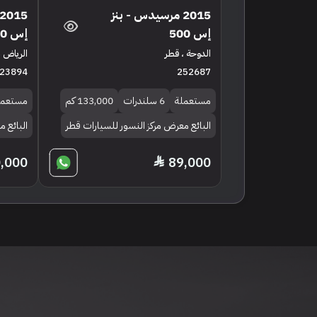
2015 مرسيدس - بنز
إس 500
إس 500
الدوحة ، قطر
الرياض ،
23894
252687
مستعملة
6 سلندرات
133,000 كم
مستعمل
البائع معرض مركز النسور للسيارات قطر
البائع 
,000
89,000