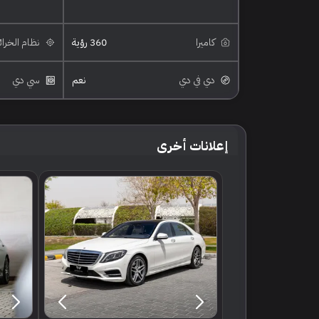
كاميرا
360 رؤية
نظام الخرا
دي في دي
نعم
سي دي
إعلانات أخرى