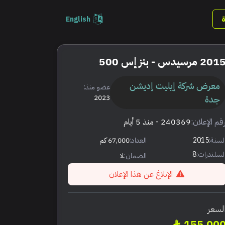
English
201 مرسيدس - بنز إس 500
معرض شركة إيليت إديشن
عضو منذ:
جدة
2023
قم الإعلان:
240369
- منذ 5 أيام
لسنة:
2015
العداد:
67,000 كم
لسلندرات:
8
الضمان:
لا
الإبلاغ عن هذا الإعلان
لسعر
155,00