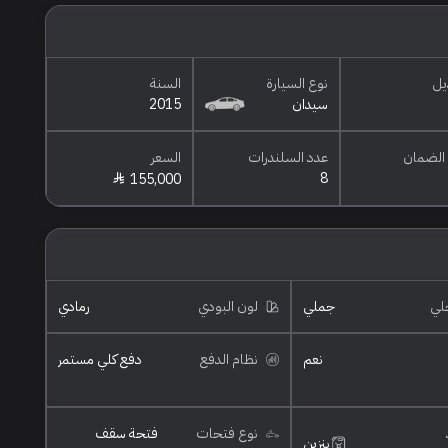
يل
نوع السيارة
السنة
سيدان
2015
الضمان
عدد السلندرات
السعر
8
155,000
خلي
جملي
لون البودي
رمادي
نعم
نظام الدفع
دفع كلي مستمر
نوع فتحات
فتحة سقف
بنزين