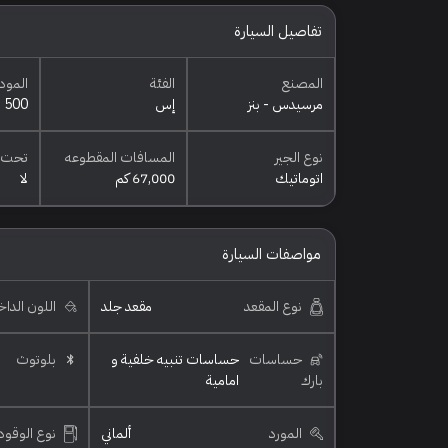
تفاصيل السيارة
المصنع
الفئة
المود
مرسيدس - بنز
إس
500
نوع الجير
المسافات المقطوعه
تحت 
اتوماتيك
67,000 كم
لا
مواصفات السيارة
نوع المقعد
مقعد جلد
اللون الدا
حساسات
حساسات تنبيه خلفية و
بلوتوث
بارك
امامية
المورد
ألماني
نوع الوقود