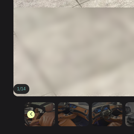
1
/
14