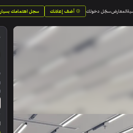
سية
المعارض
سجّل دخولك
أضف إعلانك
سجل اهتمامك بسيارة
5
ر
ا
ا
ا
0