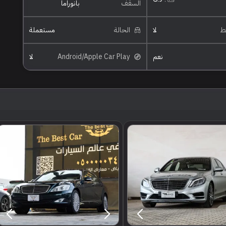
السقف
بانوراما
ئط
لا
الحالة
مستعملة
نعم
Android/Apple Car Play
لا