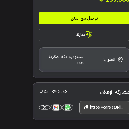
تواصل مع البائع
مقارنة
السعودية ,مكة المكرمة
العنوان:
,جدة
شاركة الإعلان
35
2248
https://cars.saudisale.com/listings/250j1V/2015-%D9%85%D8%B1%D8%B3%D9%8A%D8%AF%D8%B3--%D8%A8%D9%86%D8%B2-%D8%A5%D8%B3-500