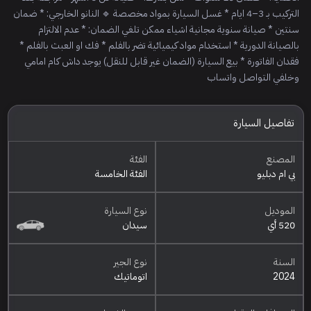
التركيب بـ 3–4 ايام * غسل السيارة بمواد مخصصة 🔹 النانو الخارجي: * ضمان
سنتين * صيانة سنوية مجانية اشياء ممكن تلغي الضمان: * عدم الالتزام
بالصيانة الدورية * استخدام مواد كيميائية تضر بالفلم * فك او العبث بالفلم *
فقدان الفاتورة * بيع السيارة (الضمان غير قابل للنقل) يوجد داش كام امامي
وخلفي التواصل واتساب
تفاصيل السيارة
المصنع
الفئة
بي ام دبليو
الفئة الخامسة
الموديل
نوع السيارة
520 أي
سيدان
السنة
نوع الجير
2024
اتوماتيك