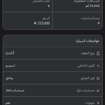
المسافات المقطوعه
تحت الضمان
33,500 كم
لا
عدد السلندرات
السعر
4
215,000
مواصفات السيارة
نوع المقعد
ألكنتارا
اللون الداخلي
اسبرسو
لون البودي
رمادي
حساسات بارك
حساسات 360
بلوتوث
نعم