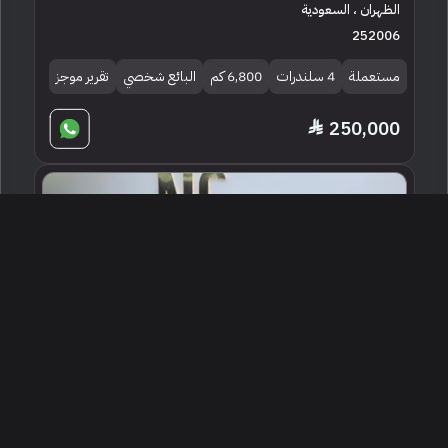
الظهران ، السعودية
252006
مستعملة
4 سلندرات
6,800 كم
البائع شخصي
تقرير موجز
250,000
2024 بي ام دبليو الفئة الخامسة 520 أي
الرياض ، السعودية