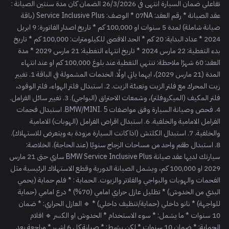
تفاعلي ضمان السيارة انتهى في 26/3/2026 الضمان كان مدة سنتين الصيانة :
عقد الصيانة * رقم العقد: 07NA * الوصف: Service Inclusive Plus (باقة
صيانة شاملة) لمدة 5 سنوات او 100,000 كم * تاريخ اصدار الفاتورة: 9 ابريل
2024 * عداد البداية: 20 كم * الحد الاقصى للكيلومترات: 100,000 كم * تاريخ
بدء التغطية: 22 مارس 2024 * تاريخ انتهاء التغطية: 21 مارس 2029 * مدة
العقد: 60 شهرًا ملاحظة: تنتهي التغطية عند بلوغ 100,000 كم او عند انتهاء
المدة (21 مارس 2029)، ايهما ياتي اولًا. الخدمات المشمولة في الباقة 1. تغيير
زيت المحرك مع فلتر الزيت وتعبئة الزيت. 2. استبدال فلتر الهواء، فلتر الوقود،
فلتر المكيف (الميكروفلتر)، وشمعات الاحتراق (البواجي). 3. تغيير سائل الفرامل.
4. فحص وصيانة السيارة وفق مواصفات BMW/MINI. 5. استبدال فحمات
الفرامل الامامية والخلفية. 6. استبدال اقراص الفرامل (الهوبات) الامامية
والخلفية. 7. استبدال الكلتش (اذا كانت السيارة مزودة به ويتعرض للاستهلاك).
8. استبدال طقم واحد من مساحات الزجاج سنويًا (عند الحاجة). الخلاصة:
سيارتك لديها عقد صيانة BMW Service Inclusive Plus ساري حتى 21 مارس
2029 او 100,000 كم، ويشمل الصيانة الدورية وقطع الاستهلاك الرئيسية مثل
الفحمات والهوبات والبواجي والفلاتر والزيوت. الحماية : * فلم حماية (يحمي
البدي من الخدوش) * تظليل عازل حراري امامي (70%) * درع امامي (حماية
للواجهة) * نانو داخلي (حماية/تنظيف داخلي) * 🔹 العازل الحراري: * ضمان
10 سنوات * ما يشمل: * سوء الاستخدام * الخدوش او الكسر 🔹 افلام
الحماية: * ضمان 10 سنوات * لكن بشرط: * صيانة كل 6 اشهر * مراجعة بعد