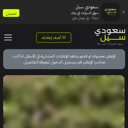
سعودي سيل
سوق السيارات في بيتك
تحميل
مجاناً - في جوجل بلاي
أضف إعلانك
الإعلان محذوف او قديم.شاهد الإعلانات المشابهة في الأسفل اذا كنت
صاحب الإعلان قم بتسجيل الدخول لمعرفة التفاصيل.