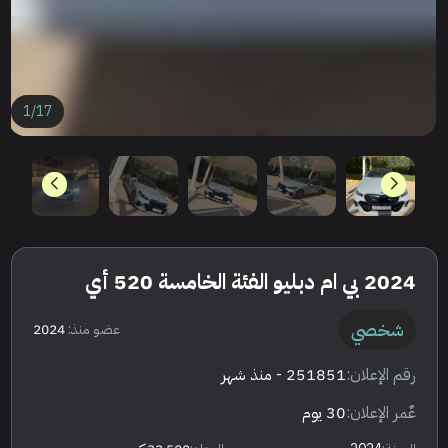
1
/
17
2024 بي ام دبليو الفئة الخامسة 520 أي
شخصي
عضو منذ:
2024
رقم الإعلان:
251851
- منذ شهر
عٌمر الإعلان:
30 يوم