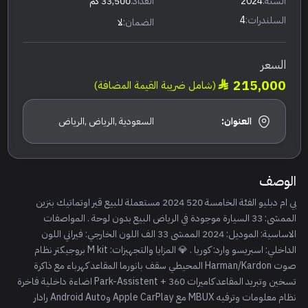
السنة:
2024
العداد:
33,500 كم
السلندرات:
4
الضمان:
لا
السعر
215,000
(شامل ضريبة القيمة المضافة)
العنوان:
السعودية ,الرياض ,الرياض
الوصف
بي ام دبليو الفئة الخامسة 520 2024 مستعملة للبيع قير اوتماتيك بنزين
الممشى: ⁨33⁩ السيارة موجودة في الرياض البيع بدون لوحة . المواصفات
الاساسية: الموديل: 2024 الممشى 33 الف اللون الخارجي: فيراني اللون
الداخلي: اسبريسو وارد: كوريا . 💎 المزايا والتجهيزات: M kit بروجيكتر نظام
صوت Harman/Kardon المحيطي سقف بانورما المقاعد كهرباء مع ذاكرة
تسخين وتبريد المقاعد كاميرات 360 + Park-Assistent اضاءة داخلية فاخرة
نظام معلومات وترفيه MBUX مع Apple CarPlay وAndroid Auto رادار