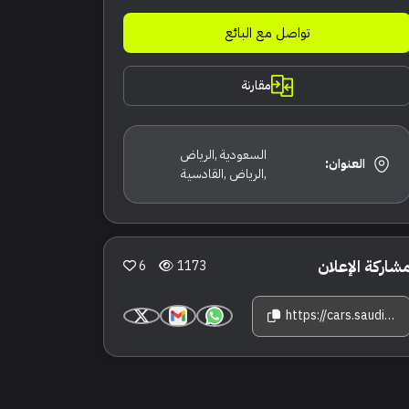
تواصل مع البائع
مقارنة
السعودية ,الرياض
العنوان:
,الرياض ,القادسية
شاركة الإعلان
6
1173
https://cars.saudisale.com/listings/0ig0Ww/2026-%D8%AC%D9%8A-%D8%A7%D9%85-%D8%B3%D9%8A-%D9%8A%D9%88%D9%83%D9%88%D9%86-%D8%A7%D9%84%D9%8A%D9%81%D9%8A%D8%B4%D9%86