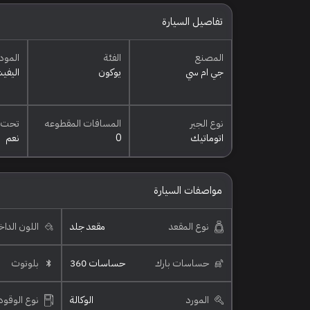
تفاصيل السيارة
المصنع
الفئة
المود
جي ام سي
يوكون
اليفي
نوع الجير
المسافات المقطوعه
تحت 
اتوماتيك
0
نعم
مواصفات السيارة
نوع المقعد
مقعد جلد
اللون الدا
حساسات بارك
حساسات 360
بلوتوث
المورد
الوكالة
نوع الوقود