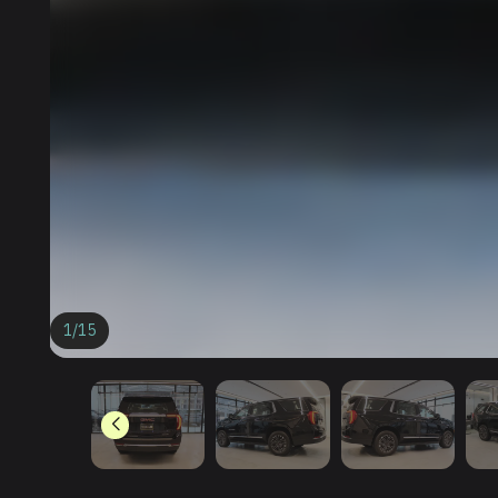
1
/
15