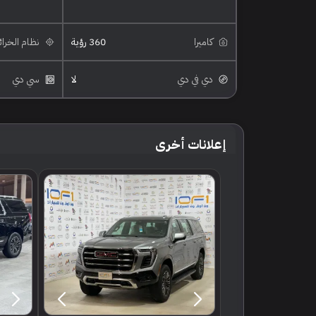
كاميرا
360 رؤية
نظام الخرا
دي في دي
لا
سي دي
إعلانات أخرى