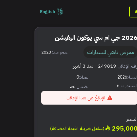
English
202 جي ام سي يوكون اليفيشن
معرض ناهي للسيارات
عضو منذ:
2023
قم الإعلان:
249819
- منذ 3 أشهر
لسنة:
2026
العداد:
0
لسلندرات:
6
الضمان:
نعم
الإبلاغ عن هذا الإعلان
لسعر
295,00
(شامل ضريبة القيمة المضافة)