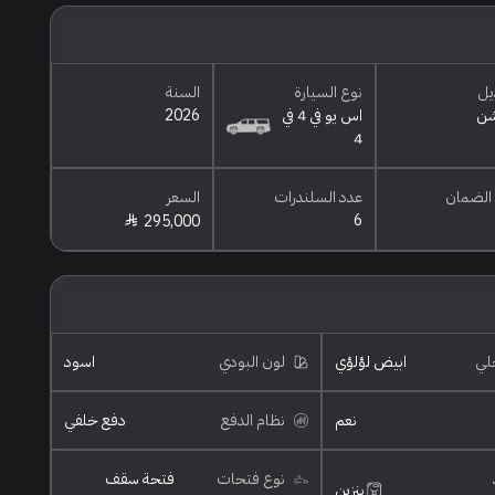
يل
نوع السيارة
السنة
شن
اس يو في 4 في
2026
4
الضمان
عدد السلندرات
السعر
6
295,000
خلي
ابيض لؤلؤي
لون البودي
اسود
نعم
نظام الدفع
دفع خلفي
نوع فتحات
فتحة سقف
بنزين