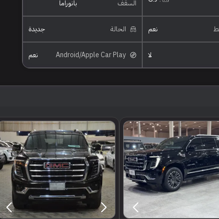
السقف
بانوراما
ئط
نعم
الحالة
جديدة
لا
Android/Apple Car Play
نعم