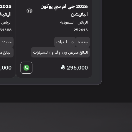
2026 جي ام سي يوكون
اليفيشن
اليفي
الرياض ، السعودية
الرياض ،
51388
252615
جديدة
6 سلندرات
جديدة
البائع معرض ون اوف ون للسيارات
البائع 
,000
295,000