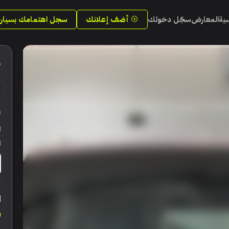
سية
المعارض
سجّل دخولك
أضف إعلانك
سجل اهتمامك بسيارة
6
ر
ا
ا
ا
0