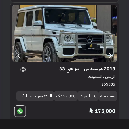
2013 مرسيدس - بنز جي 63
الرياض ، السعودية
255905
مستعملة
8 سلندرات
157,000 كم
البائع معرض عماد كارز
175,000