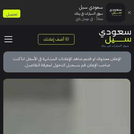
سعودي سيل
سوق السيارات في بيتك
تحميل
مجاناً - في جوجل بلاي
أضف إعلانك
الإعلان محذوف او قديم.شاهد الإعلانات المشابهة في الأسفل اذا كنت
صاحب الإعلان قم بتسجيل الدخول لمعرفة التفاصيل.