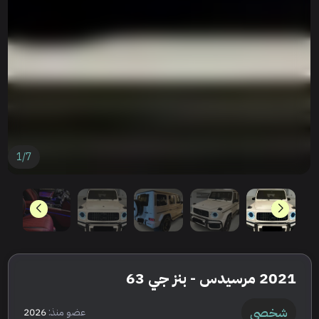
1
/
7
2021 مرسيدس - بنز جي 63
شخصي
عضو منذ:
2026