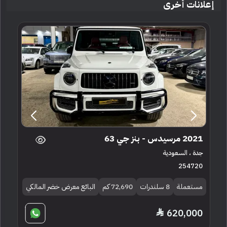
إعلانات أخرى
2021 مرسيدس - بنز جي 63
جدة ، السعودية
254720
مستعملة
8 سلندرات
72,690 كم
البائع معرض خضر المالكي
620,000