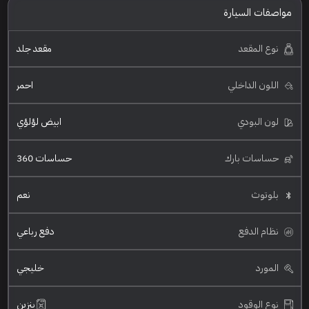
مواصفات السيارة
نوع المقعد
مقعد جلد
اللون الداخلي
احمر
لون البودي
ابيض لؤلؤي
حساسات بارك
حساسات 360
بلوتوث
نعم
نظام الدفع
دفع رباعي
المورد
خليجي
نوع الوقود
بنزين