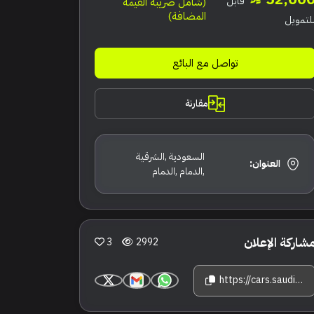
قابل
(شامل ضريبة القيمة
المضافة)
لتمويل
تواصل مع البائع
مقارنة
السعودية ,الشرقية
العنوان:
,الدمام ,الدمام
شاركة الإعلان
3
2992
https://cars.saudisale.com/listings/042fbb/2024-%D9%86%D9%8A%D8%B3%D8%A7%D9%86-%D8%B5%D9%86%D9%8A