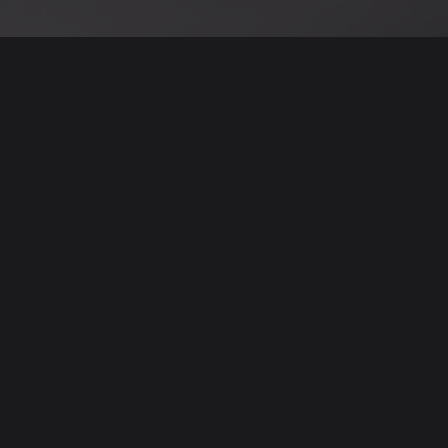
نود التنويه أن جميع الإعلانات والصور المرفوعة عل
يمكنكم تصفح وبيع وشر