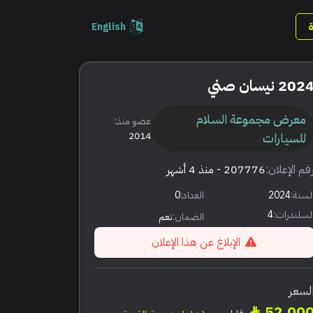
English
202 نيسان صني
معرض مجموعة السلام
عضو منذ:
للسيارات
2014
قم الإعلان:
207776
- منذ 4 أشهر
لسنة:
2024
العداد:
0
لسلندرات:
4
الضمان:
نعم
الإبلاغ عن هذا الإعلان
لسعر
52,00