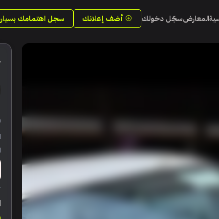
سية
المعارض
سجّل دخولك
أضف إعلانك
سجل اهتمامك بسيارة
4
ر
ا
ا
ا
0