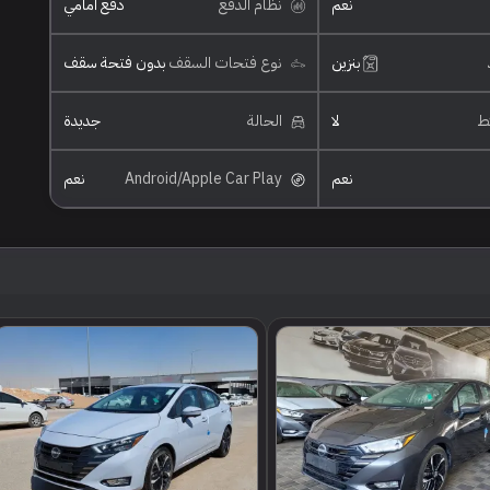
نعم
نظام الدفع
دفع امامي
بنزين
نوع فتحات السقف
بدون فتحة سقف
ئط
لا
الحالة
جديدة
نعم
Android/Apple Car Play
نعم