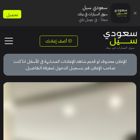
سعودي سيل
سوق السيارات في بيتك
تحميل
مجاناً - في جوجل بلاي
أضف إعلانك
الإعلان محذوف او قديم.شاهد الإعلانات المشابهة في الأسفل اذا كنت
صاحب الإعلان قم بتسجيل الدخول لمعرفة التفاصيل.