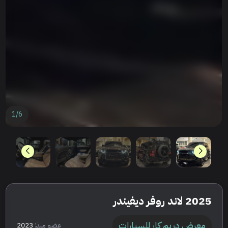
1
/
6
2025 لاند روفر ديفيندر
معرض دريم كار للسيارات
عضو منذ:
2023