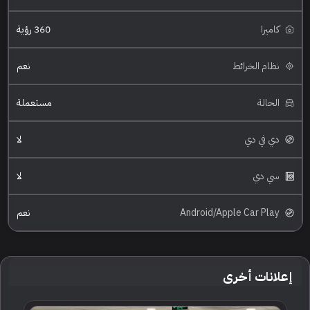
كاميرا
360 رؤية
نظام الخرائط
نعم
الحالة
مستعملة
دي في دي
لا
سي دي
لا
Android/Apple Car Play
نعم
إعلانات أخرى