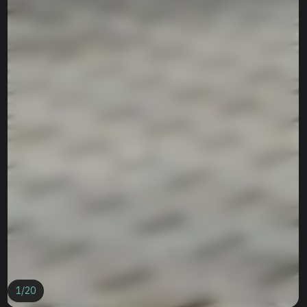
1
/
20