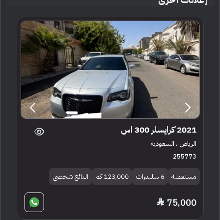
2021 كرايسلر 300 اس
الرياض ، السعودية
255773
مستعملة
6 سلندرات
123,000 كم
البائع شخصي
75,000