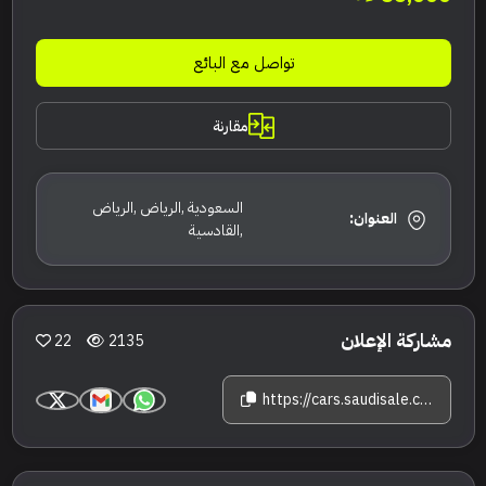
تواصل مع البائع
مقارنة
السعودية ,الرياض ,الرياض
العنوان:
,القادسية
مشاركة الإعلان
22
2135
https://cars.saudisale.com/listings/01AaAe/2020-%D9%83%D8%B1%D8%A7%D9%8A%D8%B3%D9%84%D8%B1-300-%D8%A7%D8%B3