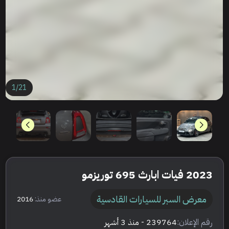
1
/
21
2023 فيات ابارث 695 توريزمو
معرض السبر للسيارات القادسية
عضو منذ:
2016
رقم الإعلان:
239764
- منذ 3 أشهر