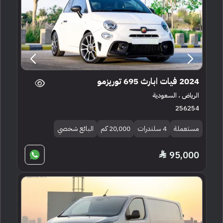
2024 فيات ابارث 695 توريزمو
الرياض ، السعودية
256254
مستعملة
4 سلندرات
20,000 كم
البائع شخصي
95,000