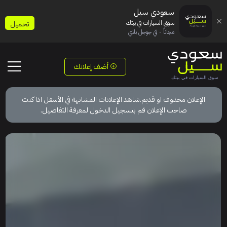
سعودي سيل
سوق السيارات في بيتك
تحميل
مجاناً - في جوجل بلاي
أضف إعلانك
الإعلان محذوف او قديم.شاهد الإعلانات المشابهة في الأسفل اذا كنت
صاحب الإعلان قم بتسجيل الدخول لمعرفة التفاصيل.